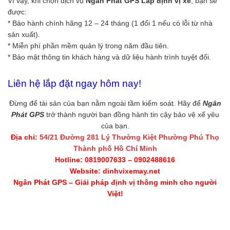
Vì vậy, khi chọn dịch vụ
Ngân Phát GPS Lắp định vị xe
, bạn sẽ
được:
* Bảo hành chính hãng 12 – 24 tháng (1 đổi 1 nếu có lỗi từ nhà
sản xuất).
* Miễn phí phần mềm quản lý trong năm đầu tiên.
* Bảo mật thông tin khách hàng và dữ liệu hành trình tuyệt đối.
Liên hệ lắp đặt ngay hôm nay!
Đừng để tài sản của bạn nằm ngoài tầm kiểm soát. Hãy để
Ngân
Phát GPS
trở thành người bạn đồng hành tin cậy bảo vệ xế yêu
của bạn.
Địa chỉ:
54/21 Đường 281 Lý Thường Kiệt Phường Phú Thọ
Thành phố Hồ Chí Minh
Hotline: 0819007633 – 0902488616
Website: dinhvixemay.net
Ngân Phát GPS – Giải pháp định vị thông minh cho người
Việt!