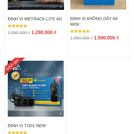
ĐỊNH VỊ KHÔNG DÂY A9
ĐỊNH VỊ WETRACK LITE 4G
MINI
Được xếp
Giá
Giá
1.290.000
₫
1.590.000
₫
hạng
Được xếp
Giá
Giá
1.590.000
₫
1.990.000
₫
gốc
hiện
5.00
hạng
5 sao
gốc
hiện
5.00
là:
tại
5 sao
là:
tại
1.590.000 ₫.
là:
1.990.000 ₫.
là:
1.290.000 ₫.
Giảm giá!
1.590.0
ĐỊNH VỊ TG01 NEW