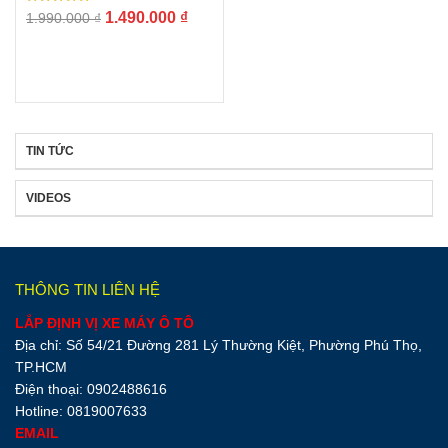
Được xếp
Giá
Giá
1.490.000
₫
1.990.000
₫
hạng
gốc
hiện
5.00
5 sao
là:
tại
1.990.000 ₫.
là:
1.490.000 ₫.
TIN TỨC
VIDEOS
THÔNG TIN LIÊN HỆ
LẮP ĐỊNH VỊ XE MÁY Ô TÔ
Địa chỉ: Số 54/21 Đường 281 Lý Thường Kiệt, Phường Phú Thọ,
TP.HCM
Điện thoại: 0902488616
Hotline: 0819007633
EMAIL