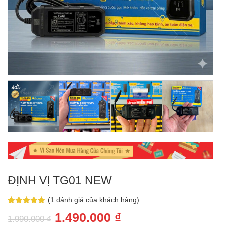
ĐỊNH VỊ TG01 NEW
(
1
đánh giá của khách hàng)
5.00
1
trên 5
Giá
Giá
1.490.000
₫
dựa trên
1.990.000
₫
đánh giá