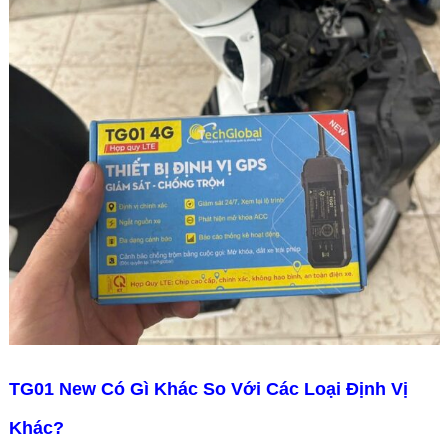
TG01 New Có Gì Khác So Với Các Loại Định Vị
Khác?