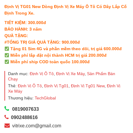
gốc
hiện
Định Vị TG01 New Dòng Định Vị Xe Máy Ô Tô Có Dây Lắp Cố
là:
tại
Định Trong Xe.
1.990.000 ₫.
là:
TIẾT KIỆM:
300.000đ
BẢO HÀNH: 3
năm
1.490.000 ₫.
QUÀ TẶNG:
#TỔNG TRỊ GIÁ QUÀ TẶNG: 900.000đ
Tặng 01 Sim 4G và phần mềm theo dõi, trị giá 600.000đ
Miễn phí lắp đặt nội thành HCM trị giá 200.000đ
Miễn phí ship COD toàn quốc 100.000đ
Danh mục:
Định Vị Ô Tô
,
Định Vị Xe Máy
,
Sản Phẩm Bán
Chạy
Thẻ:
Định Vị Ô Tô
,
Định Vị Tg01
,
Định Vị Tg01 New
,
Định Vị
Xe Máy
Thương hiệu:
TechGlobal
0819007633
0902488616
vitrixe.com@gmail.com