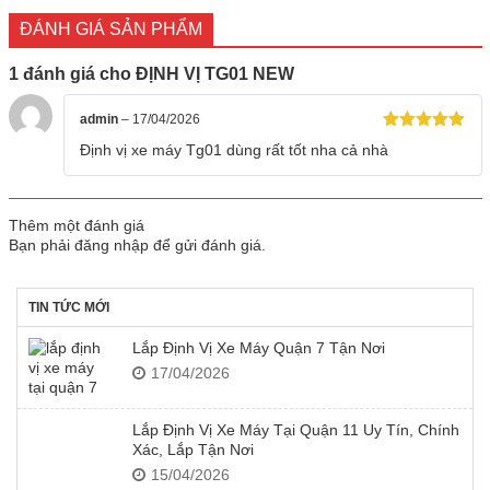
gốc
hiện
5.00
là:
tại
5 sao
là:
tại
ĐÁNH GIÁ SẢN PHẨM
1.590.000 ₫.
là:
1.990.000 ₫.
là:
1.290.000 ₫.
1.590.0
1 đánh giá cho
ĐỊNH VỊ TG01 NEW
admin
–
17/04/2026
Được xếp
Định vị xe máy Tg01 dùng rất tốt nha cả nhà
hạng
5
5
sao
Thêm một đánh giá
Bạn phải
đăng nhập
để gửi đánh giá.
TIN TỨC MỚI
Lắp Định Vị Xe Máy Quận 7 Tận Nơi
17/04/2026
Lắp Định Vị Xe Máy Tại Quận 11 Uy Tín, Chính
Xác, Lắp Tận Nơi
15/04/2026