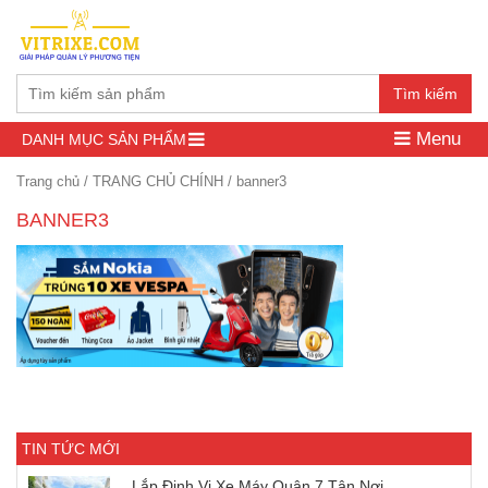
Tìm kiếm
Menu
DANH MỤC SẢN PHẨM
Trang chủ
/
TRANG CHỦ CHÍNH
/
banner3
BANNER3
TIN TỨC MỚI
Lắp Định Vị Xe Máy Quận 7 Tận Nơi