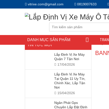
vitrixe.com@gmail.com
0819007633
TRAN
DANH MỤC SẢN PHẨM
Trang ch
TIN TỨC MỚI
BAN
Lắp Định Vị Xe Máy
Quận 7 Tận Nơi
17/04/2026
Lắp Định Vị Xe Máy
Tại Quận 11 Uy Tín,
Chính Xác, Lắp Tận
Nơi
15/04/2026
Ngân Phát Gps
Chuyên Lắp Đặt Định