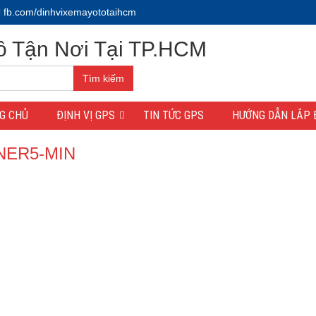
fb.com/dinhvixemayototaihcm
Tìm kiếm
G CHỦ
ĐỊNH VỊ GPS
TIN TỨC GPS
HƯỚNG DẪN LẮP 
ủ
/
TRANG CHỦ CHÍNH
/
banner5-min
NER5-MIN