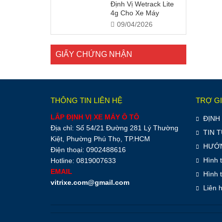
Định Vị Wetrack Lite
4g Cho Xe Máy
09/04/2026
GIẤY CHỨNG NHẬN
THÔNG TIN LIÊN HỆ
TRỢ G
LẮP ĐỊNH VỊ XE MÁY Ô TÔ
ĐỊNH 
Địa chỉ: Số 54/21 Đường 281 Lý Thường
TIN 
Kiệt, Phường Phú Thọ, TP.HCM
HƯỚN
Điện thoại: 0902488616
Hình 
Hotline: 0819007633
EMAIL
Hình 
vitrixe.com@gmail.com
Liên 