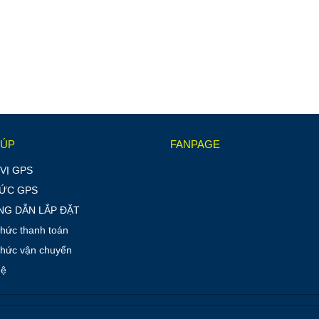
IÚP
FANPAGE
VỊ GPS
TỨC GPS
G DẪN LẮP ĐẶT
thức thanh toán
thức vận chuyển
hệ