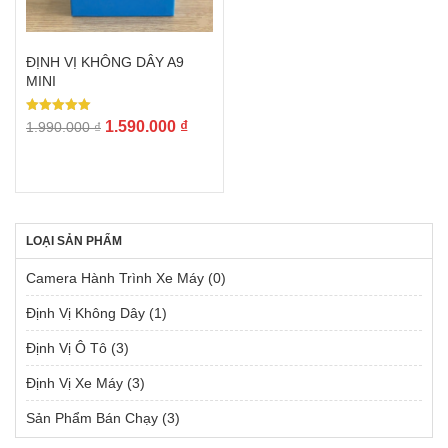
ĐỊNH VỊ KHÔNG DÂY A9
MINI
Được xếp
Giá
Giá
1.590.000
₫
1.990.000
₫
hạng
gốc
hiện
5.00
5 sao
là:
tại
1.990.000 ₫.
là:
1.590.000 ₫.
LOẠI SẢN PHẨM
Camera Hành Trình Xe Máy
(0)
Định Vị Không Dây
(1)
Định Vị Ô Tô
(3)
Định Vị Xe Máy
(3)
Sản Phẩm Bán Chạy
(3)