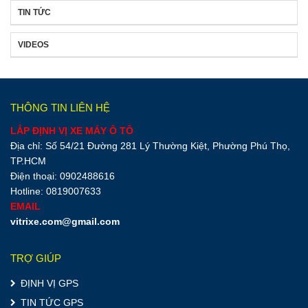
TIN TỨC
VIDEOS
THÔNG TIN LIÊN HỆ
LẮP ĐỊNH VỊ XE MÁY Ô TÔ
Địa chỉ: Số 54/21 Đường 281 Lý Thường Kiệt, Phường Phú Thọ,
TP.HCM
Điện thoại: 0902488616
Hotline: 0819007633
EMAIL
vitrixe.com@gmail.com
TRỢ GIÚP
ĐỊNH VỊ GPS
TIN TỨC GPS