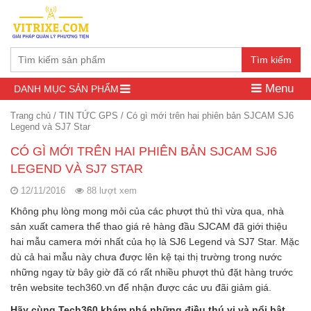
Tìm kiếm
Menu
DANH MỤC SẢN PHẨM
Trang chủ
/
TIN TỨC GPS
/
Có gì mới trên hai phiên bản SJCAM SJ6
Legend và SJ7 Star
CÓ GÌ MỚI TRÊN HAI PHIÊN BẢN SJCAM SJ6
LEGEND VÀ SJ7 STAR
12/11/2016
88 lượt xem
Không phụ lòng mong mỏi của các phượt thủ thì vừa qua, nhà
sản xuất camera thể thao giá rẻ hàng đầu SJCAM đã giới thiệu
hai mẫu camera mới nhất của họ là SJ6 Legend và SJ7 Star. Mặc
dù cả hai mẫu này chưa được lên kệ tại thị trường trong nước
những ngay từ bây giờ đã có rất nhiều phượt thủ đặt hàng trước
trên website tech360.vn để nhận được các ưu đãi giảm giá.
Hãy cùng Tech360 khám phá những điều thú vị và nổi bật