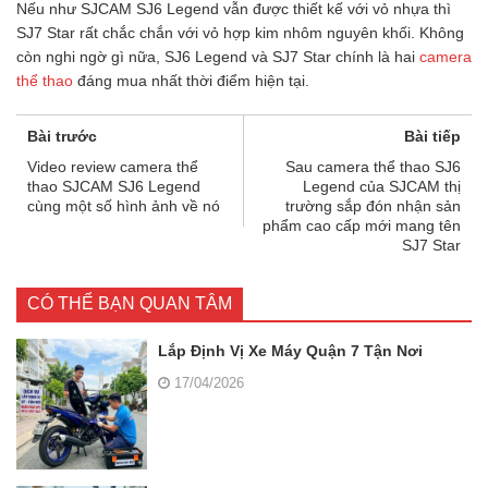
Nếu như SJCAM SJ6 Legend vẫn được thiết kế với vỏ nhựa thì
SJ7 Star rất chắc chắn với vỏ hợp kim nhôm nguyên khối. Không
còn nghi ngờ gì nữa, SJ6 Legend và SJ7 Star chính là hai
camera
thể thao
đáng mua nhất thời điểm hiện tại.
Bài trước
Bài tiếp
Video review camera thể
Sau camera thể thao SJ6
thao SJCAM SJ6 Legend
Legend của SJCAM thị
cùng một số hình ảnh về nó
trường sắp đón nhận sản
phẩm cao cấp mới mang tên
SJ7 Star
CÓ THỂ BẠN QUAN TÂM
Lắp Định Vị Xe Máy Quận 7 Tận Nơi
17/04/2026