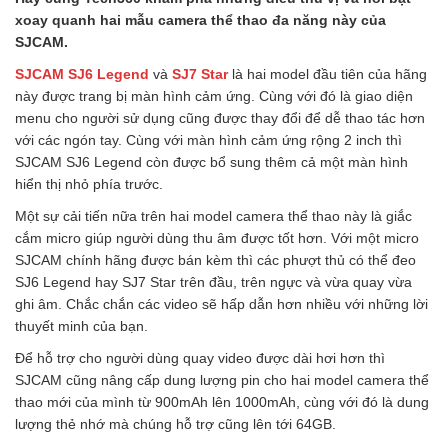
xoay quanh hai mẫu camera thể thao đa năng này của
SJCAM.
SJCAM SJ6 Legend
và
SJ7 Star
là hai model đầu tiên của hãng
này được trang bị màn hình cảm ứng. Cùng với đó là giao diện
menu cho người sử dụng cũng được thay đổi để dễ thao tác hơn
với các ngón tay. Cùng với màn hình cảm ứng rộng 2 inch thì
SJCAM SJ6 Legend còn được bổ sung thêm cả một màn hình
hiển thị nhỏ phía trước.
Một sự cải tiến nữa trên hai model camera thể thao này là giắc
cắm micro giúp người dùng thu âm được tốt hơn. Với một micro
SJCAM chính hãng được bán kèm thì các phượt thủ có thể đeo
SJ6 Legend hay SJ7 Star trên đầu, trên ngực và vừa quay vừa
ghi âm. Chắc chắn các video sẽ hấp dẫn hơn nhiều với những lời
thuyết minh của bạn.
Để hỗ trợ cho người dùng quay video được dài hơi hơn thì
SJCAM cũng nâng cấp dung lượng pin cho hai model camera thể
thao mới của mình từ 900mAh lên 1000mAh, cùng với đó là dung
lượng thẻ nhớ mà chúng hỗ trợ cũng lên tới 64GB.