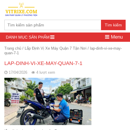
Tìm kiếm
Menu
DANH MỤC SẢN PHẨM
Trang chủ
/
Lắp Định Vị Xe Máy Quận 7 Tận Nơi
/
lap-dinh-vi-xe-may-
quan-7-1
LAP-DINH-VI-XE-MAY-QUAN-7-1
17/04/2026
4 lượt xem