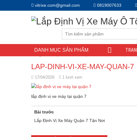
vitrixe.com@gmail.com
0819007633
TRAN
DANH MỤC SẢN PHẨM
Trang chủ
/
Lắp Định Vị Xe Máy Quận 7 Tận Nơi
/
lap-dinh
LAP-DINH-VI-XE-MAY-QUAN-7
17/04/2026
1 lượt xem
lắp định vị xe máy tại quận 7
Bài trước
Lắp Định Vị Xe Máy Quận 7 Tận Nơi