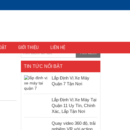
ĐẶT
GIỚI THIỆU
LIÊN HỆ
Tìm kiếm
TIN TỨC NỔI BẬT
Lắp Định Vị Xe Máy
Quận 7 Tận Nơi
Lắp Định Vị Xe Máy Tại
Quận 11 Uy Tín, Chính
Xác, Lắp Tận Nơi
Quay video 360 độ, trải
nghiệm VR với action