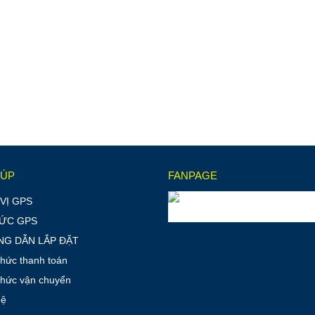
IÚP
FANPAGE
VỊ GPS
TỨC GPS
G DẪN LẮP ĐẶT
thức thanh toán
thức vận chuyển
hệ