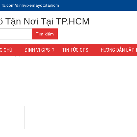
fb.com/dinhvixemayototaihcm
Tìm kiếm
G CHỦ
ĐỊNH VỊ GPS
TIN TỨC GPS
HƯỚNG DẪN LẮP 
-vi-xe-may-quan-7