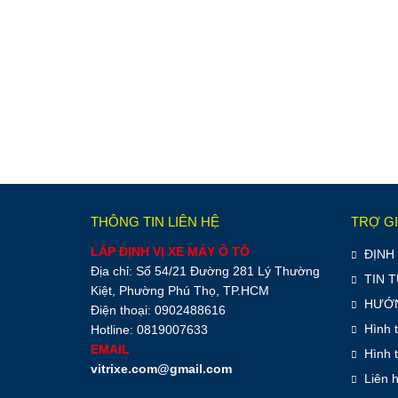
THÔNG TIN LIÊN HỆ
TRỢ G
LẮP ĐỊNH VỊ XE MÁY Ô TÔ
ĐỊNH 
Địa chỉ: Số 54/21 Đường 281 Lý Thường
TIN 
Kiệt, Phường Phú Thọ, TP.HCM
HƯỚN
Điện thoại: 0902488616
Hình 
Hotline: 0819007633
EMAIL
Hình 
vitrixe.com@gmail.com
Liên 