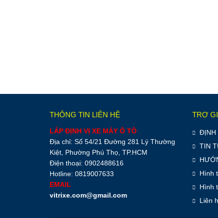
THÔNG TIN LIÊN HỆ
TRỢ G
LẮP ĐỊNH VỊ XE MÁY Ô TÔ
ĐỊNH 
Địa chỉ: Số 54/21 Đường 281 Lý Thường
TIN 
Kiệt, Phường Phú Thọ, TP.HCM
HƯỚN
Điện thoại: 0902488616
Hình 
Hotline: 0819007633
EMAIL
Hình 
vitrixe.com@gmail.com
Liên 