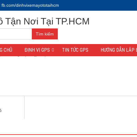
fb.com/dinhvixemayototaihcm
Tìm kiếm
G CHỦ
ĐỊNH VỊ GPS
TIN TỨC GPS
HƯỚNG DẪN LẮP 
y Ô Tô
/
ngan-phat-gps-lap-dinh-vi
I
ô