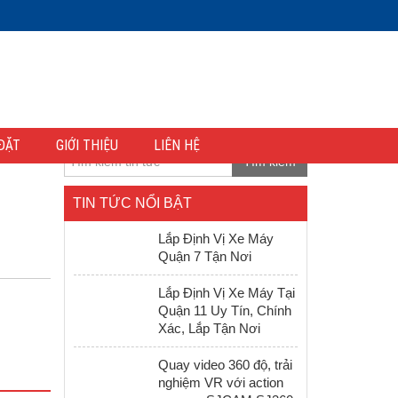
ĐẶT
GIỚI THIỆU
LIÊN HỆ
Tìm kiếm
TIN TỨC NỔI BẬT
Lắp Định Vị Xe Máy
Quận 7 Tận Nơi
Lắp Định Vị Xe Máy Tại
Quận 11 Uy Tín, Chính
Xác, Lắp Tận Nơi
Quay video 360 độ, trải
nghiệm VR với action