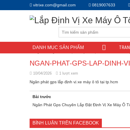
vitrixe.com@gmail.com
0819007633
TRAN
DANH MỤC SẢN PHẨM
Trang chủ
/
Ngân Phát Gps Chuyên Lắp Đặt Định Vị Xe Má
NGAN-PHAT-GPS-LAP-DINH-V
10/04/2026
1 lượt xem
Ngân phát gps lắp định vị xe máy ô tô tại tp.hcm
Bài trước
Ngân Phát Gps Chuyên Lắp Đặt Định Vị Xe Máy Ô T
BÌNH LUẬN TRÊN FACEBOOK