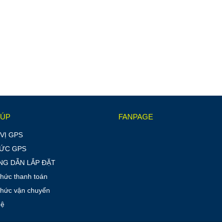
IÚP
FANPAGE
VỊ GPS
TỨC GPS
G DẪN LẮP ĐẶT
thức thanh toán
thức vận chuyển
hệ