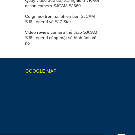
Quay video 360 độ, trải nghiệm VR với
action camera SJCAM SJ360
Có gì mới trên hai phiên bản SJCAM
SJ6 Legend và SJ7 Star
Video review camera thể thao SJCAM
SJ6 Legend cùng một số hình ảnh về
nó
GOOGLE MAP