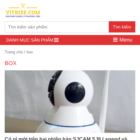
Tìm kiếm
Menu
DANH MỤC SẢN PHẨM
Trang chủ
/
box
BOX
Có gì mới trên hai phiên bản SJCAM SJ6 Legend và