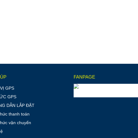
IÚP
FANPAGE
VỊ GPS
TỨC GPS
G DẪN LẮP ĐẶT
thức thanh toán
thức vận chuyển
hệ