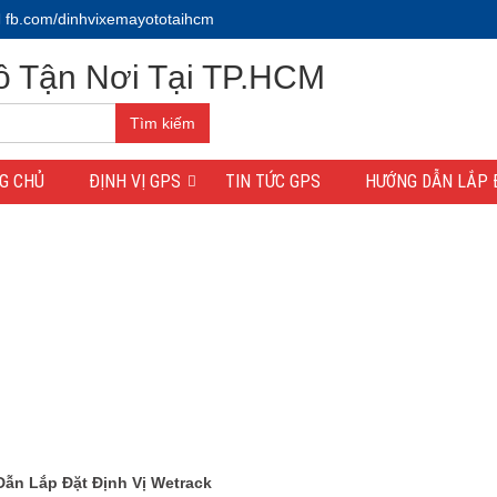
fb.com/dinhvixemayototaihcm
Tìm kiếm
G CHỦ
ĐỊNH VỊ GPS
TIN TỨC GPS
HƯỚNG DẪN LẮP 
ẫn Lắp Đặt Định Vị Wetrack