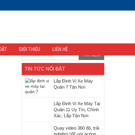
ĐẶT
GIỚI THIỆU
LIÊN HỆ
Tìm kiếm
TIN TỨC NỔI BẬT
Lắp Định Vị Xe Máy
Quận 7 Tận Nơi
Lắp Định Vị Xe Máy Tại
Quận 11 Uy Tín, Chính
Xác, Lắp Tận Nơi
Quay video 360 độ, trải
nghiệm VR với action