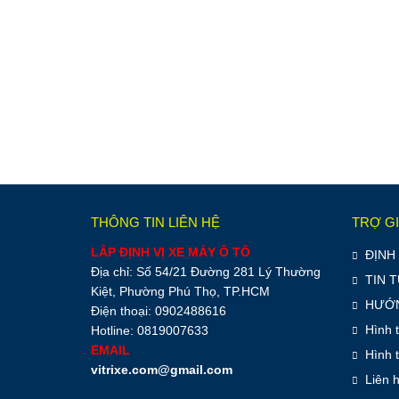
THÔNG TIN LIÊN HỆ
TRỢ G
LẮP ĐỊNH VỊ XE MÁY Ô TÔ
ĐỊNH 
Địa chỉ: Số 54/21 Đường 281 Lý Thường
TIN 
Kiệt, Phường Phú Thọ, TP.HCM
HƯỚN
Điện thoại: 0902488616
Hình 
Hotline: 0819007633
EMAIL
Hình 
vitrixe.com@gmail.com
Liên 