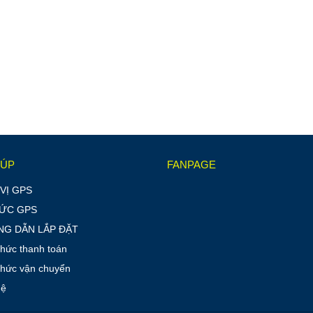
IÚP
FANPAGE
VỊ GPS
TỨC GPS
G DẪN LẮP ĐẶT
thức thanh toán
thức vận chuyển
hệ