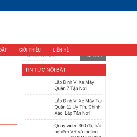
ĐẶT
GIỚI THIỆU
LIÊN HỆ
Tìm kiếm
TIN TỨC NỔI BẬT
Lắp Định Vị Xe Máy
Quận 7 Tận Nơi
Lắp Định Vị Xe Máy Tại
Quận 11 Uy Tín, Chính
Xác, Lắp Tận Nơi
Quay video 360 độ, trải
nghiệm VR với action