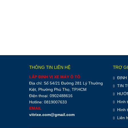
THÔNG TIN LIÊN HỆ
TRỢ G
LẮP ĐỊNH VỊ XE MÁY Ô TÔ
ĐỊNH 
Địa chỉ: Số 54/21 Đường 281 Lý Thường
TIN 
Kiệt, Phường Phú Thọ, TP.HCM
HƯỚN
Điện thoại: 0902488616
Hình 
Hotline: 0819007633
EMAIL
Hình 
vitrixe.com@gmail.com
Liên 