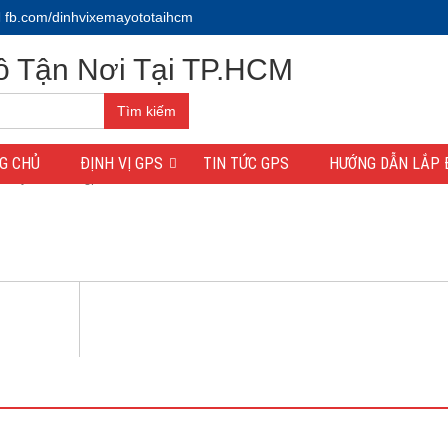
fb.com/dinhvixemayototaihcm
Tìm kiếm
G CHỦ
ĐỊNH VỊ GPS
TIN TỨC GPS
HƯỚNG DẪN LẮP 
e Máy
/
Dinh-vi-gps-TG01-N