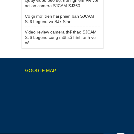
Quay video 360 độ, trải nghiệm VR với
action camera SJCAM SJ360
Có gì mới trên hai phiên bản SJCAM
SJ6 Legend và SJ7 Star
Video review camera thể thao SJCAM
SJ6 Legend cùng một số hình ảnh về
nó
GOOGLE MAP