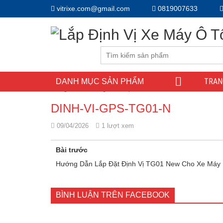
vitrixe.com@gmail.com
0819007633
TRAN
DANH MỤC SẢN PHẨM
Trang chủ
/
Hướng Dẫn Lắp Đặt Định Vị TG01 New Cho X
DINH-VI-GPS-TG01-N
09/04/2026
1 lượt xem
Bài trước
Hướng Dẫn Lắp Đặt Định Vị TG01 New Cho Xe Máy
BÌNH LUẬN TRÊN FACEBOOK